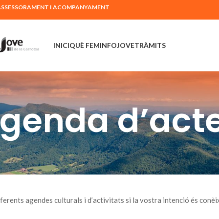
Ó, ASSESSORAMENT I ACOMPANYAMENT
INICI
QUÈ FEM
INFOJOVE
TRÀMITS
genda d’act
rents agendes culturals i d’activitats si la vostra intenció és conèixe