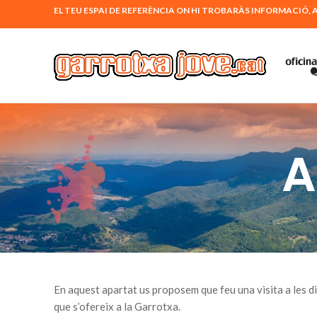
EL TEU ESPAI DE REFERÈNCIA ON HI TROBARÀS INFORMACI
A
En aquest apartat us proposem que feu una visita a les dife
que s’ofereix a la Garrotxa.