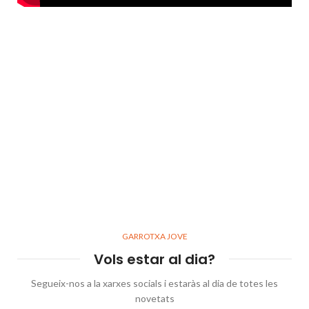
GARROTXA JOVE
Vols estar al dia?
Segueix-nos a la xarxes socials i estaràs al dia de totes les
novetats