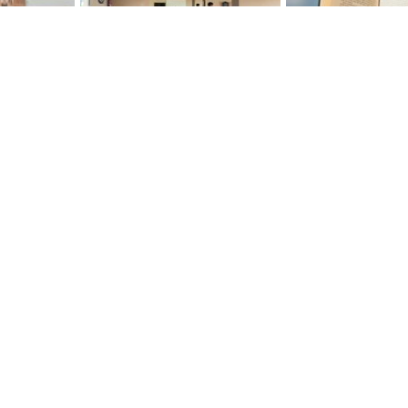
es inquietuds i propostes, però també les teves 
ÀREA D’EDUCACIÓ I JOVENTUT