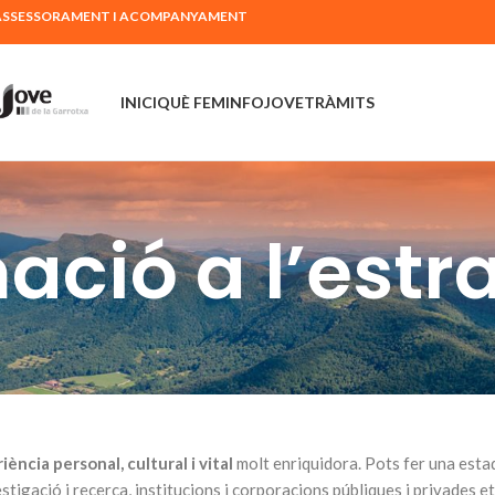
Ó, ASSESSORAMENT I ACOMPANYAMENT
INICI
QUÈ FEM
INFOJOVE
TRÀMITS
ació a l’estr
iència personal, cultural i vital
molt enriquidora. Pots fer una estad
estigació i recerca, institucions i corporacions públiques i privades 