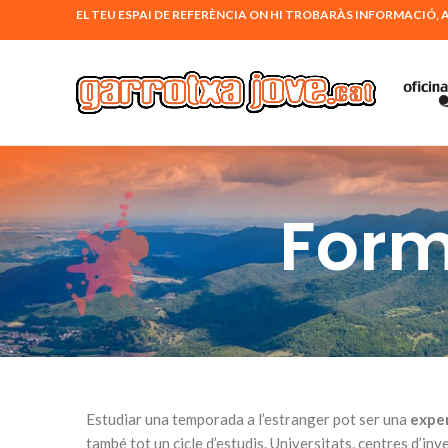
EL TEU ESPAI DE REFERÈNCIA ON HI TROBARÀS INFORMACI
Form
Estudiar una temporada a l’estranger pot ser una
exper
també tot un cicle d’estudis. Universitats, centres d’inv