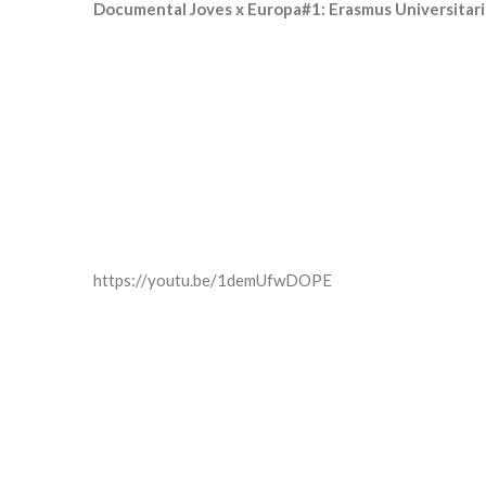
Documental Joves x Europa#1: Erasmus Universitari
https://youtu.be/1demUfwDOPE