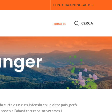
CONTACTA AMB NOSALTRES
CERCA
Entrades
anger
a curta o un curs intensiu en un altre país, però
et posen a l’abast recursos, programes i