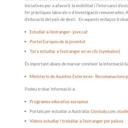
iniciatives per a afavorir la mobilitat i l’intercanvi d’e
fer pràctiques laborals o d’investigació remunerades. A
d’educació del país de destí. En aquests enllaços trobar
Estudiar a l’estranger- jove.cat
Portal Europeu de la joventut
Tot x estudiar a l’estranger en un clic (symbaloo)
És important abans de marxar conèixer la informació bàs
Ministerio de Asuntos Exteriores- Recomanacions per
Podeu trobar informació a:
Programes educatius europeus
Portals per estudiar a Austràlia:
Gostudy.c
om
,
studi
Videos estudiar i treballar a l’estranger per països