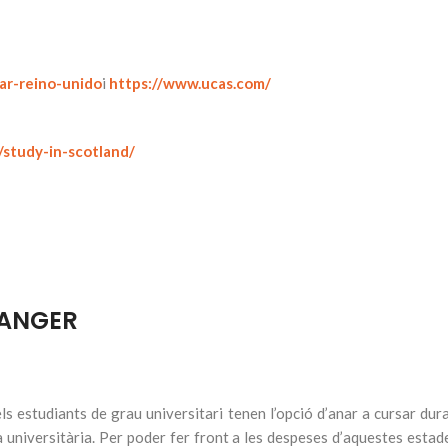
iar-reino-unido
i
https://www.ucas.com/
/study-in-scotland/
RANGER
 estudiants de grau universitari tenen l’opció d’anar a cursar dura
 universitària. Per poder fer front a les despeses d’aquestes estad