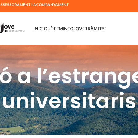
Ó, ASSESSORAMENT I ACOMPANYAMENT
INICI
QUÈ FEM
INFOJOVE
TRÀMITS
 a l’estrang
universitaris