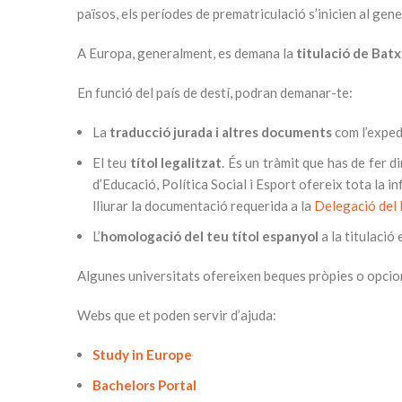
països, els períodes de prematriculació s’inicien al gener
A Europa, generalment, es demana la
titulació de Batx
En funció del país de destí, podran demanar-te:
La
traducció jurada
i altres documents
com l’expedi
El teu
títol legalitzat
. És un tràmit que has de fer d
d’Educació, Política Social i Esport ofereix tota la 
lliurar la documentació requerida a la
Delegació del 
L’
homologació del teu títol espanyol
a la titulació
Algunes universitats ofereixen beques pròpies o opcio
Webs que et poden servir d’ajuda:
Study in Europe
Bachelors Portal