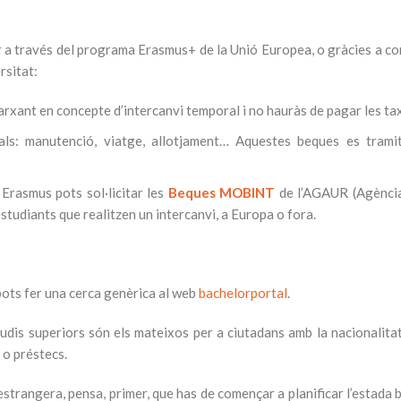
r a través del programa Erasmus+ de la Unió Europea, o gràcies a con
rsitat:
marxant en concepte d’intercanvi temporal i no hauràs de pagar les ta
als: manutenció, viatge, allotjament… Aquestes beques es tram
Erasmus pots sol·licitar les
Beques MOBINT
de l’AGAUR (Agència 
udiants que realitzen un intercanvi, a Europa o fora.
 pots fer una cerca genèrica al web
bachelorportal
.
tudis superiors són els mateixos per a ciutadans amb la nacionalita
 o préstecs.
 estrangera, pensa, primer, que has de començar a planificar l’estada