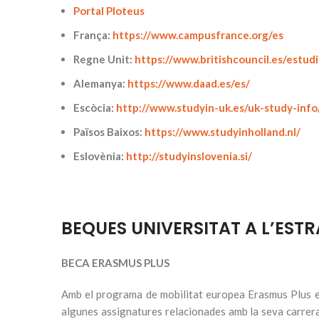
Portal Ploteus
França:
https://www.campusfrance.org/es
Regne Unit:
https://www.britishcouncil.es/estud
Alemanya:
https://www.daad.es/es/
Escòcia:
http://www.studyin-uk.es/uk-study-info
Països Baixos:
https://www.studyinholland.nl/
Eslovènia:
http://studyinslovenia.si/
BEQUES UNIVERSITAT A L’EST
BECA ERASMUS PLUS
Amb el programa de mobilitat europea Erasmus Plus els
algunes assignatures relacionades amb la seva carrera