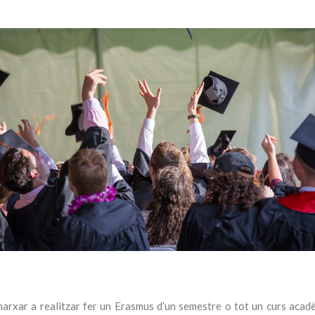
marxar a realitzar fer un Erasmus d’un semestre o tot un curs acadè