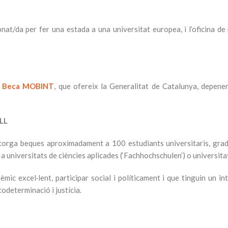
at/da per fer una estada a una universitat europea, i l’oficina de 
a
Beca MOBINT
, que ofereix la Generalitat de Catalunya, depene
LL
orga beques aproximadament a 100 estudiants universitaris, gradu
l a universitats de ciències aplicades (‘Fachhochschulen’) o universita
c excel·lent, participar social i políticament i que tinguin un int
todeterminació i justícia.