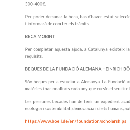
300-400€.
Per poder demanar la beca, has d’haver estat seleccion
t’informarà de com fer els tràmits.
BECA MOBINT
Per completar aquesta ajuda, a Catalunya existeix l
requisits.
BEQUES DE LA FUNDACIÓ ALEMANA HEINRICH BÖ
Són beques per a estudiar a Alemanya. La Fundació at
matèries i nacionalitats cada any, que cursin el seu títo
Les persones becades han de tenir un expedient acadèmi
ecologia i sostenibilitat, democràcia i drets humans, au
https://www.boell.de/en/foundation/scholarships