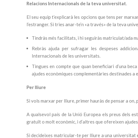
Relacions Internacionals de la teva universitat
.
El seu equip t’explicarà les opcions que tens per marxa
l’estranger. Si tries anar-te’n «a través» de la teva unive
Tindràs més facilitats, i hi seguiràs matriculat/ada 
Rebràs ajuda per sufragar les despeses addicion
Internacionals de les universitats.
Tingues en compte que quan beneficiari d’una beca 
ajudes econòmiques complementàries destinades a est
Per lliure
Si vols marxar per lliure, primer hauràs de pensar a on,
A qualsevol país de la Unió Europea els preus dels es
gratuït o molt econòmic, i d’altres que ofereixen ajudes
Si decideixes matricular-te per lliure a una universitat