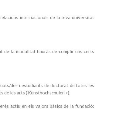
relacions internacionals de la teva universitat
nt de la modalitat hauràs de complir uns certs
ats/des i estudiants de doctorat de totes les
ts de les arts (‘Kunsthochschulen «).
erès actiu en els valors bàsics de la fundació: