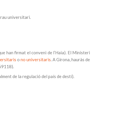
rau universitari.
ue han firmat el conveni de l’Haia). El Ministeri
ersitaris
o
no universitaris
. A Girona, hauràs de
069118).
alment de la regulació del país de destí).