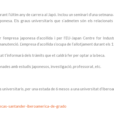
ant l’últim any de carrera al Japó. Inclou un seminari d’una setmana 
esa. Els graus universitaris que s’admeten són els relacionats am
 l’empresa japonesa d’acollida i per l’EU-Japan Centre for Industr
manutenció. L’empresa d’acollida s’ocupa de l’allotjament durant els 
tat t’informarà dels tràmits que et caldrà fer per optar a la beca.
nades amb estudis japonesos, investigació, professorat, etc.
 universitaris, per una estada de 6 mesos a una universitat d’Ibero
ecas-santander-iberoamerica-de-grado