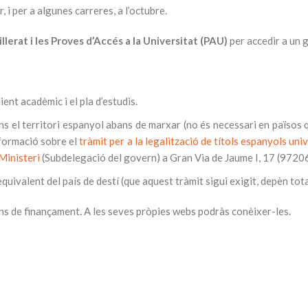
, i per a algunes carreres, a l’octubre.
illerat i les Proves d’Accés a la Universitat (PAU)
per accedir a un g
ent acadèmic i el pla d’estudis.
ins el territori espanyol abans de marxar (no és necessari en països q
informació sobre el
tràmit per a la legalització de títols espanyols univ
Ministeri
(Subdelegació del govern) a Gran Via de Jaume I, 17 (972
 equivalent del país de destí (que aquest tràmit sigui exigit, depèn tot
ns de finançament. A les seves pròpies webs podràs conèixer-les.