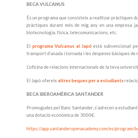
BECA VULCANUS
És un programa que consisteix a realitzar pràctiques dur
pràctiques durant més de mig any en una empresa japon
biotecnologia, física, telecomunicacions, etc.
El
programa Vulcanus al Japó
està subvencionat per
transport d’anada i tornada i les despeses bàsiques de 
L’oficina de relacions internacionals de la teva universi
El Japó ofereix
altres beques per a estudiants
relacio
BECA IBEROAMÈRICA SANTANDER
Promogudes pel Banc Santander, s’adrecen a estudiants
una dotació econòmica de 3000€.
https://app.santanderopenacademy.com/es/program/b