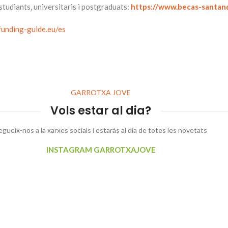
studiants, universitaris i postgraduats:
https://www.becas-santan
unding-guide.eu/es
GARROTXA JOVE
Vols estar al dia?
egueix-nos a la xarxes socials i estaràs al dia de totes les novetats
INSTAGRAM GARROTXAJOVE