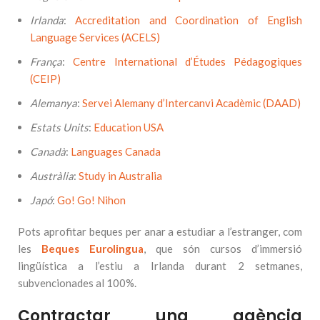
Irlanda
:
Accreditation and Coordination of English
Language Services (ACELS)
França
:
Centre International d’Études Pédagogiques
(CEIP)
Alemanya
:
Servei Alemany d’Intercanvi Acadèmic (DAAD)
Estats Units
:
Education USA
Canadà
:
Languages Canada
Austràlia
:
Study in Australia
Japó
:
Go! Go! Nihon
Pots aprofitar beques per anar a estudiar a l’estranger, com
les
Beques Eurolingua
, que són cursos d’immersió
lingüística a l’estiu a Irlanda durant 2 setmanes,
subvencionades al 100%.
Contractar una agència