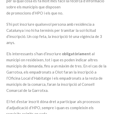
per la qual cosa es fa molt més fàcil la recerca d’informació
sobre els municipis que disposen
de promocions d’HPO i els que no.
S’hi pot inscriure qualsevol persona amb residència a
Catalunya i no hi ha terminis per tramitar la sol·licitud
d’inscripció. Un cop feta, la inscripció té una vigència de 3
anys.
Els interessants s’han d’inscriure
obligatòriament
al
municipi on resideixen, tot i que es poden indicar altres
municipis de demanda, fins a un màxim de tres. En el cas de la
Garrotxa, els empadronats a Olot faran la inscripció a
l’Oficina Local d’Habitatge i els empadronats a la resta de
municipis de la comarca, faran la inscripció al Consell
Comarcal de la Garrotxa.
El fet d’estar inscrit dóna dret a participar als processos
d’adjudicació d’HPO, sempre i quan es compleixin els
requisits exigits en cada