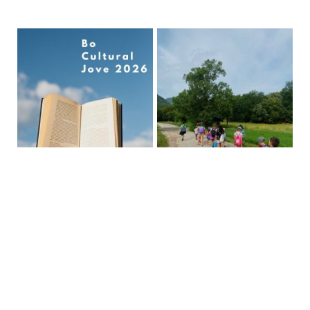
Vine i escoltarem les teves inquietuds i
propostes, però també les teves