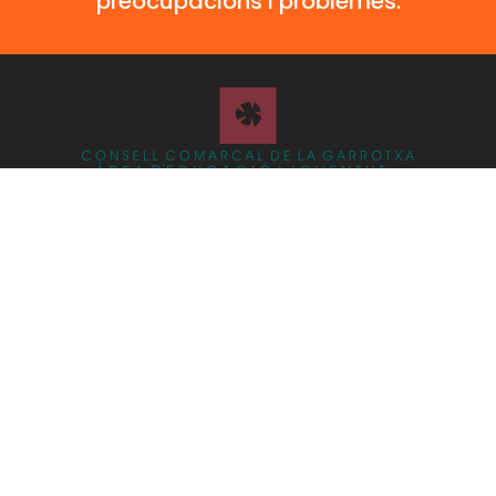
preocupacions i problemes.
ÀREA D’EDUCACIÓ I JOVENTUT
Consell Comarcal de la Garrotxa
Avinguda Onze de Setembre, 22 OLOT