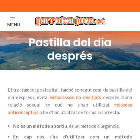
MENU
Pastilla del dia
després
El tractament postcoital, també conegut com «la pastilla del
dia després», evita
embarassos no desitjats
després d’una
relació sexual en què no s’han utilitzat
mètodes
anticonceptius
o bé s’han utilitzat de forma incorrecta.
No és un mètode abortiu
, és un mètode d’urgència.
En cap cas s’ha d’utilitzar com un mètode