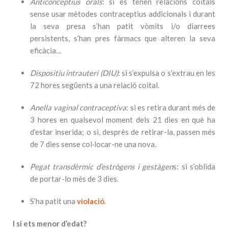
Anticonceptius orals
: si es tenen relacions coitals
sense usar mètodes contraceptius addicionals i durant
la seva presa s’han patit vòmits i/o diarrees
persistents, s’han pres fàrmacs que alteren la seva
eficàcia…
Dispositiu intrauterí (DIU)
: si s’expulsa o s’extrau en les
72 hores següents a una relació coital.
Anella vaginal contraceptiva
: si es retira durant més de
3 hores en qualsevol moment dels 21 dies en què ha
d’estar inserida; o si, desprès de retirar-la, passen més
de 7 dies sense col·locar-ne una nova.
Pegat transdèrmic d’estrògens i gestàgen
s: si s’oblida
de portar-lo més de 3 dies.
S’ha patit una
violació
.
I si ets menor d’edat?