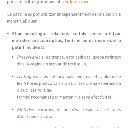
pots sol·licitar gratuïtament a la
Tarda Jove
.
La pastilla es pot utilitzar (independentment del dia del cicle
menstrual) quan:
S’han mantingut relacions coitals sense utilitzar
mètodes anticonceptius, fent-ne un
ús incorrecte
o
patint
incidents
:
Preservatiu
: si es trenca, està caducat, queda retingut
dins la vagina en provar de retirar-lo…
Diafragma
: si es col·loca malament, es retira abans de
les 6 hores postcoitals, no s’utilitza crema espermicida
o s’utilitza fora del
termini recomanat per mantenir la seva efectivitat…
Mètodes naturals
: si no s’ha respectat els dies
d’abstinència coital…