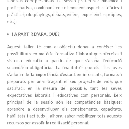
laborals com personals. La sessió pretén ser dinàmica i
participativa, combinant en tot moment aspectes teòrics i
pràctics (role-playings, debats, vídeos, experiències pròpies,
etc.).
I A PARTIR D’ARA, QUÈ?
Aquest taller té com a objectiu donar a conèixer les
possibilitats en matèria formativa i laboral que ofereix el
sistema educatiu a partir de que s’acaba l’educació
secundària obligatòria. La finalitat és que els i les joves
s’adonin de la importància d’estar ben informats, formats i
preparats per anar traçant el seu projecte de vida, que
satisfaci, en la mesura del possible, tant les seves
expectatives laborals i educatives com personals. L’eix
principal de la sessió són les competències bàsiques:
aprendre a desenvolupar els coneixements, capacitats,
habilitats i actituds i, alhora, saber mobilitzar tots aquests
recursos per assolir la realització personal.